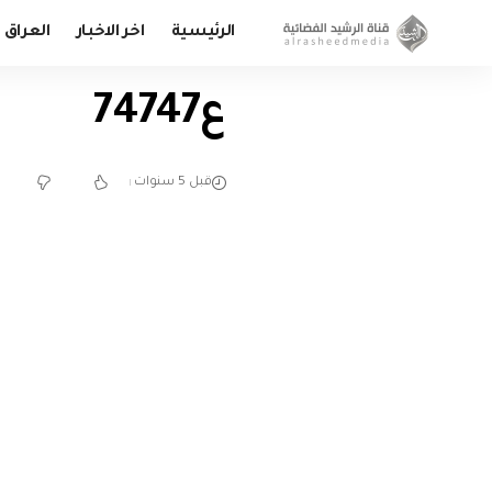
الرئيسية
اخر الاخبار
العراق
ع74747
قبل 5 سنوات