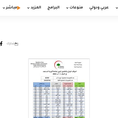
عربي ودولي
منوعات
البرامج
المزيد
مباشر
شارك