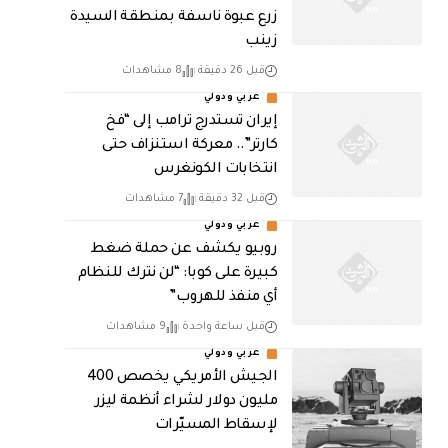
زرع عبوة ناسفة بمنطقة السيدة
زينب
قبل 26 دقيقة
8 مشاهدات
عربي ودولي
إيران تستدرج ترامب إلى “فخ
كارتر”.. معركة استنزاف حتى
انتخابات الكونغرس
قبل 32 دقيقة
7 مشاهدات
عربي ودولي
روبيو يكشف عن حملة ضغط
كبيرة على كوبا: “لن نترك للنظام
أي منفذ للهروب”
قبل ساعة واحدة
9 مشاهدات
عربي ودولي
الجيش الأمريكي يخصص 400
مليون دولار لشراء أنظمة ليزر
لإسقاط المسيّرات