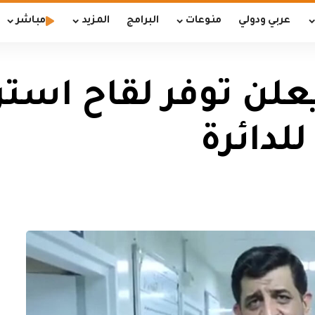
عربي ودولي
منوعات
البرامج
المزيد
مباشر
علن توفر لقاح استرا
للدائرة