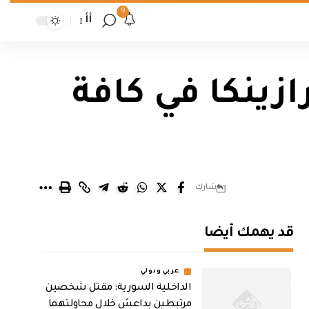
9
أأ
زينكا في كافة
شارك
قد يهمك أيضا
عربي ودولي
الداخلية السورية: مقتل شخصين
مرتبطين بداعش خلال محاولتهما