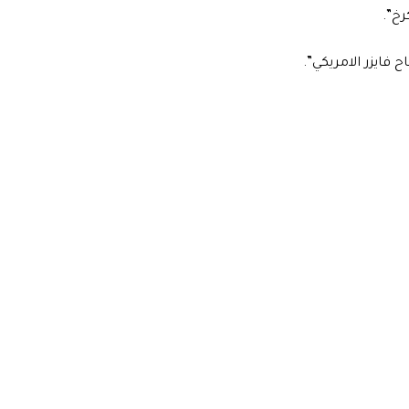
رخ”.
 فايزر الامريكي”.