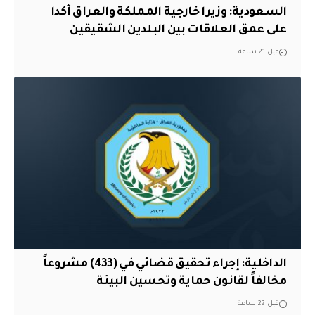
السعودية: وزيرا خارجية المملكة والعراق أكدا
على عمق العلاقات بين البلدين الشقيقين
قبل 21 ساعة
الداخلية: إجراء تحقيق قضائي في (433) مشروعاً
مخالفاً لقانون حماية وتحسين البيئة
قبل 22 ساعة