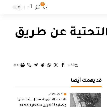
9
أأ
التحتية عن طريق
شارك
قد يهمك أيضا
عربي ودولي
الصحة السورية: مقتل شخصين
وإصابة 13 اخرين بانفجار الحافلة