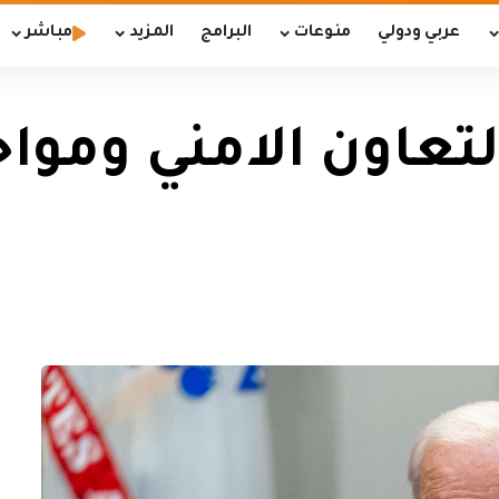
عربي ودولي
منوعات
البرامج
المزيد
مباشر
التعاون الامني ومو