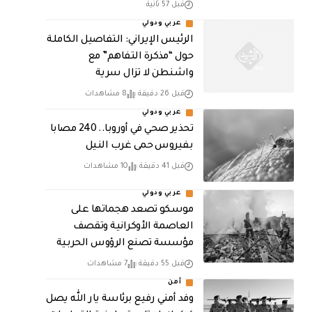
قبل 57 ثانية
عربي ودولي
الرئيس الإيراني: التفاصيل الكاملة
حول “مذكرة التفاهم” مع
واشنطن لا تزال سرية
قبل 26 دقيقة
8 مشاهدات
عربي ودولي
تحذير صحي في أوروبا.. 240 مصابا
بفيروس حمى غرب النيل
قبل 41 دقيقة
10 مشاهدات
عربي ودولي
موسكو تصعد هجماتها على
العاصمة الأوكرانية وتقصف
مؤسسة تصنع الرؤوس الحربية
قبل 55 دقيقة
7 مشاهدات
أمن
وفد أمني رفيع برئاسة يار الله يصل