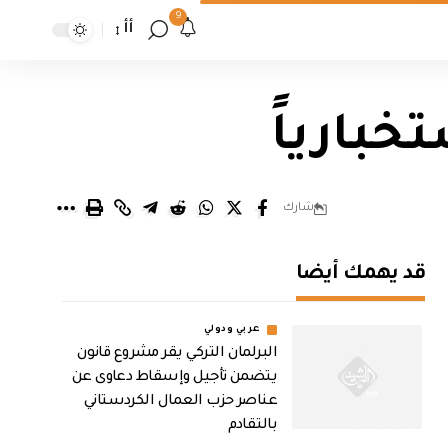
9
أأ
خبارياً
شارك
قد يهمك أيضا
عربي ودولي
البرلمان التركي يقر مشروع قانون
يتضمن تأجيل وإسقاط دعاوى عن
عناصر حزب العمال الكردستاني
بالتقادم