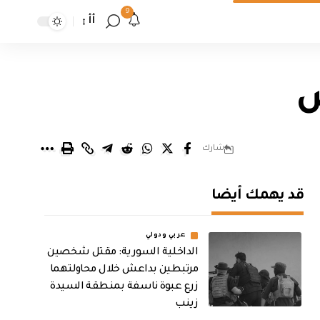
9
أأ
ض
شارك
قد يهمك أيضا
عربي ودولي
الداخلية السورية: مقتل شخصين
مرتبطين بداعش خلال محاولتهما
زرع عبوة ناسفة بمنطقة السيدة
زينب