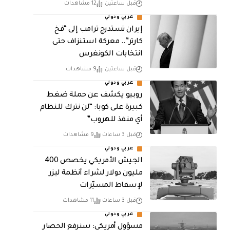
قبل ساعتين
12 مشاهدات
عربي ودولي
إيران تستدرج ترامب إلى “فخ
كارتر”.. معركة استنزاف حتى
انتخابات الكونغرس
قبل ساعتين
9 مشاهدات
عربي ودولي
روبيو يكشف عن حملة ضغط
كبيرة على كوبا: “لن نترك للنظام
أي منفذ للهروب”
قبل 3 ساعات
9 مشاهدات
عربي ودولي
الجيش الأمريكي يخصص 400
مليون دولار لشراء أنظمة ليزر
لإسقاط المسيّرات
قبل 3 ساعات
11 مشاهدات
عربي ودولي
مسؤول أمريكي: سنرفع الحصار