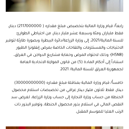
رابعاً/ قيام وزارة المالية بتخصيص مبلغ مقداره ( 2117000000) دينار،
فقط ملياران ومئة وسبعة عشر مليار دينار، من احتياطي الطوارئ
للسنة المالية/2021، إلى وزارة الزراعة/دائرة البيطرة وبصورة طارئة لتوفير
الاحتياجات والمستلزمات واللقاحات الخاصة بمرض إنفلونزا الطيور
(H5N8)؛ وذلك لاحتواء المرض وحماية مشاريع الدواجن في العراق،
استناداً إلى أحكام المادة (5) من قانون الموازنة الاتحادية العامة
لجمهورية العراق للسنة المالية/ 2021.
خامساُ/ قيام وزارة المالية بمناقلة مبلغ مقداره (30000000000)
دینار، فقط ثلاثون ملیار دینار عراقي من تخصيصات استلام محصول
الحنطة من حساب وزارة التجارة إلى حساب وزارة الزراعة، لغرض سد
النقص المالي في استلام بذور محصول الحنطة، وتوفير البذور ذات
الرتب العليا للموسم المقبل.