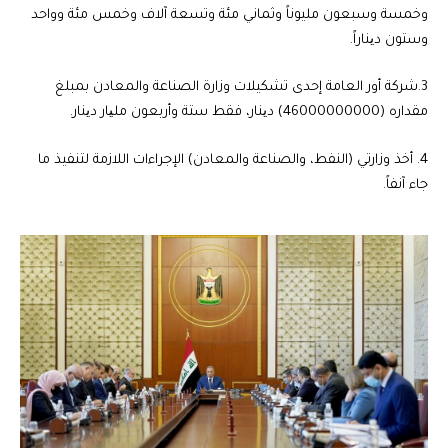
وخمسة وسبعون مليوناً وثماني مئة وتسعة آلاف وخمس مئة وواحد
وستون دیناراً.
3.شركة أور العامة إحدى تشكيلات وزارة الصناعة والمعادن بمبلغ
مقداره (46000000000) دینار، فقط ستة وأربعون ملیار دینار.
4. أخذ وزارتي (النفط، والصناعة والمعادن) الإجراءات اللازمة لتنفيذ ما
جاء آنفاً.