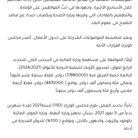
المؤسسات الصحية في تقديم خدماتها للمصابين الذين زادت أعدادهم
خلال الأسابيع الأخيرة، وجهودها في حثّ المواطنين على الوقاية،
والتطعيم باللقاحات التي وفرتها وزارة الصحة وبكميات جيدة عبر منافذ
التلقيح في عموم البلاد.
وبعد مناقشته الموضوعات المدرجة على جدول الأعمال، أصدر مجلس
الوزراء القرارات الآتية:
أولاً/ الموافقة على مساهمة وزارة المالية في السحب الثاني للتجديد
الرابع لموارد صندوق الأوبك للتنمية الدولية للأعوام (2021-2024)،
البالغة حصة العراق فيه (17880000) دولار، فقط سبعة عشر مليوناً
وثماني مئة وثمانون ألف دولار، بواقع ( 4470000) دولار، فقط أربعة
ملايين وأربع مئة وسبعون ألف دولار سنوياً.
ثانياً/ تحديد العمل بقرار مجلس الوزراء (190) لسنة2021 لمدة شهرين
بدءاً من 9 تموز 2021، بشأن تجهيز وزارة النفط، وزارة الموارد المائية
بالوقود والزيوت والدهون بالآجل، وبواقع ( 100%) للدوائر المدرجة في
أدناه: