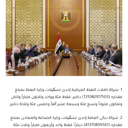
1. شركة ناقلات النفط العراقية إحدى تشکیلات وزارة النفط بمبلغ
مقداره (131082917503) دنانير، فقط مئة وواحد وثلاثون ملياراً واثنان
وثمانون مليوناً وتسع مئة وسبعة عشر ألفاً وخمس مئة وثلاثة دنانير.
2. شركة ديالى العامة إحدى تشکیلات وزارة الصناعة والمعادن بمبلغ
مقداره (41375809561) ديناراً، فقط واحد وأربعون ملياراً وثلاث مئة