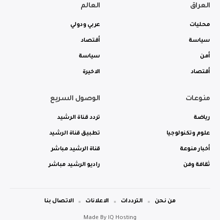
العراق
العالم
محليات
عربي ودولي
سياسة
أقتصاد
أمن
سياسة
أقتصاد
الاخيرة
منوعات
الوصول السريع
رياضة
تردد قناة الرشيد
علوم وتكنولوجيا
تطبيق قناة الرشيد
أخبار منوعة
قناة الرشيد مباشر
ثقافة وفن
راديو الرشيد مباشر
من نحن
الترددات
الاعلانات
الاتصال بنا
Made By
IQ Hosting