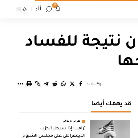
9
أأ
ن نتيجة للفساد
ها
شارك
قد يهمك أيضا
عربي ودولي
ترامب: إذا سيطر الحزب
الديمقراطي على مجلس الشيوخ