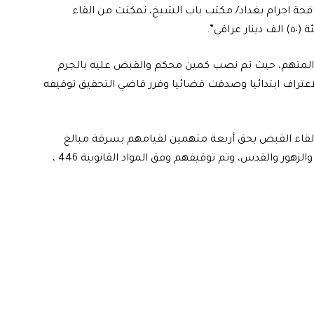
مكافحة اجرام بغداد/ مكتب باب الشيخ، تمكنت من القاء
قي”.
المتهم، حيث تم نصب كمين محكم والقبض عليه بالجرم
اعتراف ابتدائيا وصدقت قضائيا وقرر قاضي التحقيق توقيفه
 القاء القبض بحق أربعة متهمين لقيامهم بسرقة مبالغ
مالية ومنازل سكنية ضمن مناطق حي العامل والكاظمية والزهور والقدس، وتم توقيفهم وفق المواد القانونية 446 ،