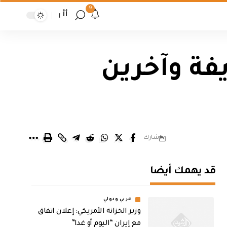
9
أأ
فة وآخرين
شارك
قد يهمك أيضا
عربي ودولي
وزير الخزانة الأمريكي: إعلان اتفاق
مع إيران “اليوم أو غدا”