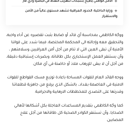
الأمن الوطني يطيح بشبكات لتهريب النفط في البصرة وذي قار
وزارة الداخلية: الحدود العراقية تشهد مستوى عالياً من الأمن
والاستقرار
ووجّه الكاظمي بمحاسبة أي قائد أو ضابط يثبت تقصيره عن أداء واجبه،
والتحقيق معه وإحالته الى المحكمة المختصة، فيما شدد على قواتنا
الأمنية أن تبقى العين التي لا تنام من أجل أمن العراقيين وسلامتهم ،
وأن يستنفر العمل الإستخباري بكل طاقاته، وبضربات إستباقية دقيقة،
من أجل أن لا يبقى للإرهاب ملاذ أو حاضنة في أي مكان.
ووجه القائد العام للقوات المساحة باعادة توزيع مسك القواطع للقوات
الامنية في العاصمة بغداد، بالشكل الذي يرفع من جاهزية قطعاتنا
وقدرتها على التصدي للمخططات الارهابية والاجرامية.
كما وجّه الكاظمي بتقديم المساعدات العاجلة بكل أشكالها لأهالي
الضحايا، وأن تستنفر الكوادر الصحية كل طاقاتها من أجل علاج
المصابين.