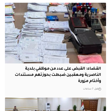
القضاء: القبض على عدد من موظفي بلدية
الناصرية ومعقبين ضبطت بحوزتهم مستندات
وأختام مزورة
قبل 7 ساعات