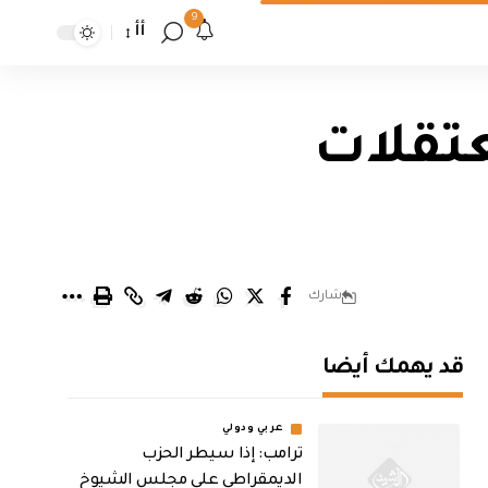
9
أأ
عتقلات
شارك
قد يهمك أيضا
عربي ودولي
ترامب: إذا سيطر الحزب
الديمقراطي على مجلس الشيوخ