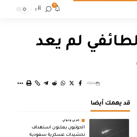
9
أأ
طائفي لم يعد
شارك
قد يهمك أيضا
عربي ودولي
الحوثيون يعلنون استهداف
تحشيدات عسكرية سعودية