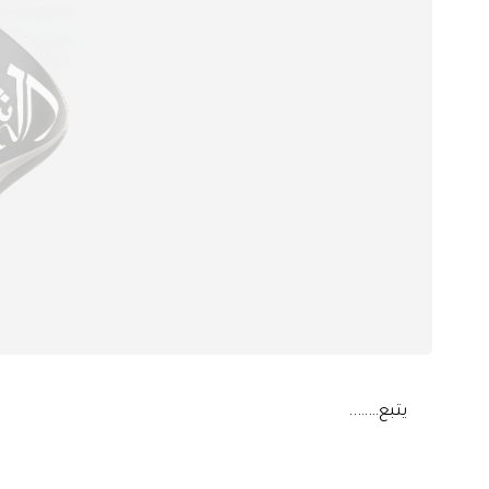
يتبع……..