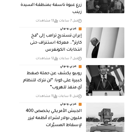
زرع عبوة ناسفة بمنطقة السيدة
زينب
قبل 7 ساعات
13 مشاهدات
عربي ودولي
إيران تستدرج ترامب إلى “فخ
كارتر”.. معركة استنزاف حتى
انتخابات الكونغرس
قبل 7 ساعات
12 مشاهدات
عربي ودولي
روبيو يكشف عن حملة ضغط
كبيرة على كوبا: “لن نترك للنظام
أي منفذ للهروب”
قبل 8 ساعات
11 مشاهدات
عربي ودولي
الجيش الأمريكي يخصص 400
مليون دولار لشراء أنظمة ليزر
لإسقاط المسيّرات