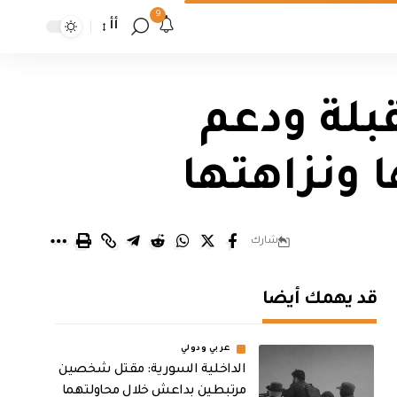
9
أأ
بلة ودعم
 ونزاهتها
شارك
قد يهمك أيضا
عربي ودولي
الداخلية السورية: مقتل شخصين
مرتبطين بداعش خلال محاولتهما