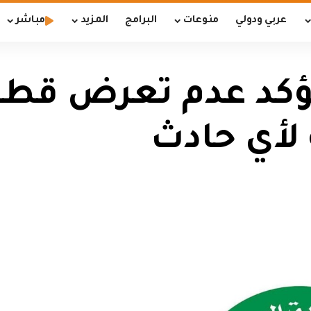
عربي ودولي
منوعات
البرامج
المزيد
مباشر
كد عدم تعرض قطعا
 لأي حادث