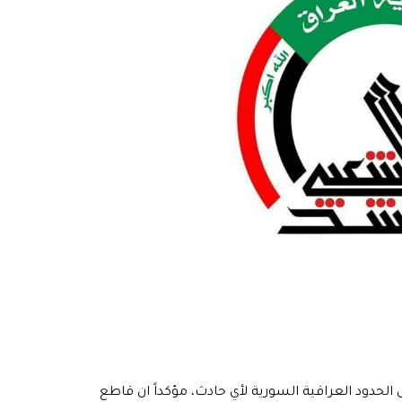
لحدود العراقية السورية لأي حادث، مؤكداً ان قاطع