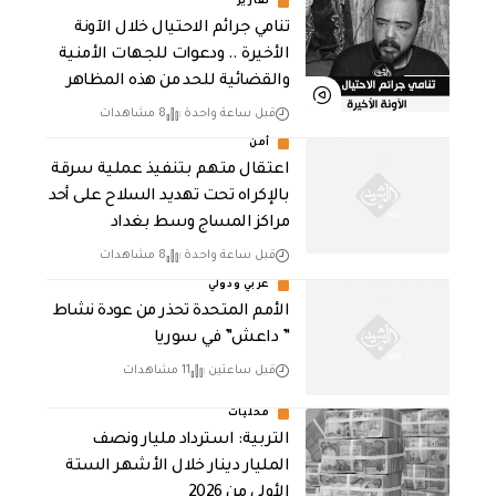
تقارير
تنامي جرائم الاحتيال خلال الآونة
الأخيرة .. ودعوات للجهات الأمنية
والقضائية للحد من هذه المظاهر
قبل ساعة واحدة
8 مشاهدات
أمن
اعتقال متهم بتنفيذ عملية سرقة
بالإكراه تحت تهديد السلاح على أحد
مراكز المساج وسط بغداد
قبل ساعة واحدة
8 مشاهدات
عربي ودولي
الأمم المتحدة تحذر من عودة نشاط
” داعش” في سوريا
قبل ساعتين
11 مشاهدات
محليات
التربية: استرداد مليار ونصف
المليار دينار خلال الأشهر الستة
الأولى من 2026