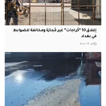
إغلاق 10 “كَراجات” غير مُجازة ومخالفة للضوابط
في بغداد
قبل 14 ساعة