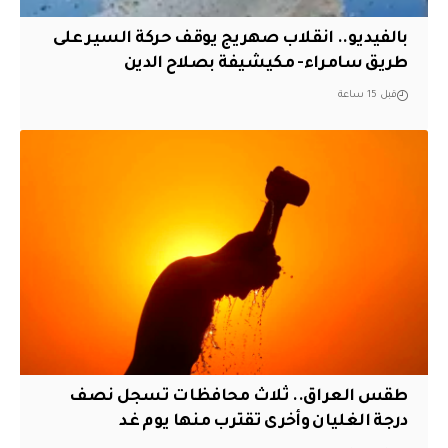
بالفيديو.. انقلاب صهريج يوقف حركة السير على
طريق سامراء- مكيشيفة بصلاح الدين
قبل 15 ساعة
طقس العراق.. ثلاث محافظات تسجل نصف
درجة الغليان وأخرى تقترب منها يوم غد