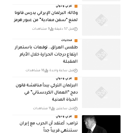
عربي ودولي
وكالة: البرلمان الإيراني يدرس قانونا
لمنع “سفن معادية” من عبور هرمز
قبل 57 دقيقة
9 مشاهدات
محليات
طقس العراق.. توقعات باستمرار
ارتفاع درجات الحرارة خلال الأيام
المقبلة
قبل ساعة واحدة
16 مشاهدات
عربي ودولي
البرلمان التركي يبدأ مناقشة قانون
دمج “العمال الكردستاني” في
الحياة المدنية
قبل ساعتين
11 مشاهدات
عربي ودولي
‏ترامب: أعتقد أن الحرب مع إيران
ستنتهي قريباً جداً