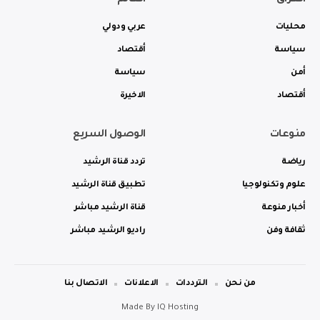
العراق
العالم
محليات
عربي ودولي
سياسة
أقتصاد
أمن
سياسة
أقتصاد
الاخيرة
منوعات
الوصول السريع
رياضة
تردد قناة الرشيد
علوم وتكنولوجيا
تطبيق قناة الرشيد
أخبار منوعة
قناة الرشيد مباشر
ثقافة وفن
راديو الرشيد مباشر
من نحن
الترددات
الاعلانات
الاتصال بنا
Made By
IQ Hosting