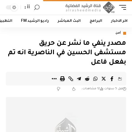
أأ
اخر الاخبار
البرامج
البث المباشر
راديو الرشيد FM
التطبي
أمن
مصدر ينفي ما نشر عن حريق
مستشفى الحسين في الناصرية انه تم
بفعل فاعل
قبل 5 سنوات
12 مشاهدات