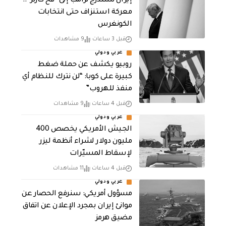
إيران تستدرج ترامب إلى “فخ كارتر”..
معركة استنزاف حتى انتخابات
الكونغرس
قبل 3 ساعات
9 مشاهدات
عربي ودولي
روبيو يكشف عن حملة ضغط
كبيرة على كوبا: “لن نترك للنظام أي
منفذ للهروب”
قبل 4 ساعات
9 مشاهدات
عربي ودولي
الجيش الأمريكي يخصص 400
مليون دولار لشراء أنظمة ليزر
لإسقاط المسيّرات
قبل 4 ساعات
11 مشاهدات
عربي ودولي
مسؤول أمريكي: سنرفع الحصار عن
موانئ إيران بمجرد الإعلان عن اتفاق
مضيق هرمز