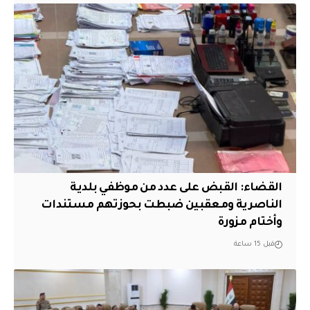
القضاء: القبض على عدد من موظفي بلدية
الناصرية ومعقبين ضبطت بحوزتهم مستندات
وأختام مزورة
قبل 15 ساعة