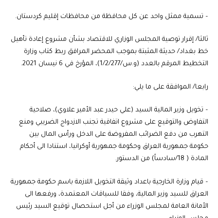
– تسمية ممثل واحد عن كل محافظة من محافظات إقليم كردستان.
ثالثا/ إقرار توصية المجلس الوزاري للاقتصاد بشأن مشروع إعادة تأهيل
خط بغداد/ حديثة المثبتة بموجب المحضر المرافق ربط كتاب وزارة
التخطيط المرقم بالعدد (و.س/1/2/277)، المؤرخ في 6 نيسان 2021.
رابعا/ الموافقة على ما يلي:
– تخويل وزير المالية السيد (علي حيدر عبد الأمير علاوي)، صلاحية
التفاوض والتوقيع على مشروع اتفاقية تجنب الازدواج الضريبي ومنع
التهرب من دفع الضرائب المفروضة على الدخل ورأس المال بين
حكومة جمهورية العراق وحكومة جمهورية أوكرانيا، استنادا الى أحكام
المادة ( 18/سادساً) من الدستور.
– قيام وزارة الخارجية باعداد وثيقة التخويل اللازمة باسم حكومة جمهورية
العراق للسيد وزير المالية، وفقا للسياقات المعتمدة، ورفعها الى
الأمانة العامة لمجلس الوزراء من أجل استحصال توقيع السيد رئيس