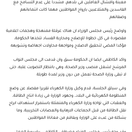
معينة وافشال العاملين في بلدهم، مشددا على عدم التسامح مع
الفاسدين والمتلاعبين بارواح المواطنين مهما كانت انتماءاتهم
وصفاتهم.
واوضح رئيس مجلس الوزراء ان هناك عرقلة ممنهجة وهجمات اعلامية
مقصودة في كل خطوة للإصلاح ومحاربة الفساد تتخذها الحكومة،
مؤكدا المضي لتحقيق الاصلاح ومواجهة محاولات اجهاضه وتشويهه.
واكد الكاظمي ايضا ان الحكومة سبق وان قدمت الى مجلس النواب
المرشح لشغل منصب وزير الصحة، وهي بانتظار التصويت عليه، حتى
لا تبقى وزارة الصحة تعمل من دون وزير لمدة طويلة.
وفي سياق الجلسة، قدم وكيل وزارة الكهرباء تقريرا مفصلا عن وضع
المنظومة الكهربائية في البلاد، وجهود الوزارة في زيادة انتاج الطاقة،
والعقبات التي تواجه وزارة الكهرباء والمتمثلة باستمرار استهداف ابراج
نقل الطاقة من قبل الجماعات الارهابية والعصابات التخريبية، وما
يشكله من عبء على الوزارة ويفاقم من معاناة المواطنين.