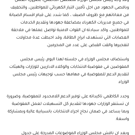
وقد وجه رئيس مجلس الوزراء مصطفى الكاظمي، بضرورة العمل
وباقصى الجهود من اجل تأمين التيار الكهربائي للمواطنين، والتخفيف
من معاناتهم مع ظروف الصيف ، كما شدد على قيام اقسام الصيانة
في جميع مديريات الكهرباء بمضاعفة جهودها وتقديم الخدمات
للمواطنين، واكد سيادته ان القوات الامنية تواصل عملها في ملاحقة
العصابات التي تستهدف ابراج الطاقة، وقد احبطت عدة محاولات
لتفجيرها والقت القبض على عدد من المجرمين.
واستضاف مجلس الوزراء في جلسته لهذا اليوم، رئيس مجلس
المفوضين في مفوضية الانتخابات والوكلاء الاداريين للوزارات والهيئات
لتقديم الدعم للمفوضية في مهامها حسب توجيهات رئيس مجلس
الوزراء.
وجدد الكاظمي تاكيداته على توفير الدعم اللامحدود للمفوضية، وضرورة
ان تستنفر الوزارات جهودها لتقديم كل التسهيلات لعمل المفوضية
وبما يساعد في ضمان نجاح اجراء الانتخابات بانسيابية عالية وبمشاركة
واسعة.
وبعد ان ناقش مجلس الوزراء الموضوعات المدرجة على جدول