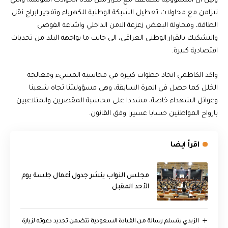
وبين ان المسؤولية تتضاعف مع تكرار مثل هذه الحوادث المؤلمة، والتي
تتزامن مع محاولات تعطيل الشبكة الوطنية للكهرباء وتفجير ابراج نقل
الطاقة، ومحاولة البعض زعزعة الامن الداخلي واشاعة الفوضى
والتشكيك بالقرار الوطني العراقي، الى جانب ما يواجهه البلد من تحديات
اقتصادية كبيرة.
واكد الكاظمي اتخاذ خطوات كبيرة في محاسبة المسيء ومعالجة
الخلل كما حصل في المرة السابقة، وهي مسؤوليتنا تجاه شعبنا
وعوائل الشهداء خاصة، مشددا على محاسبة المقصرين والمتلاعبين
بارواح المواطنين حسابا عسيرا وفق القانون.
اقرأ ايضا
مجلس النواب ينشر جدول أعمال جلسة يوم
الأحد المقبل
الزيدي يتسلم رسالة من القيادة السعودية تتضمن تجديد دعوته لزيارة