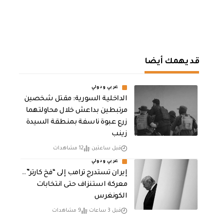
قد يهمك أيضا
عربي ودولي
الداخلية السورية: مقتل شخصين
مرتبطين بداعش خلال محاولتهما
زرع عبوة ناسفة بمنطقة السيدة
زينب
قبل ساعتين
12 مشاهدات
عربي ودولي
إيران تستدرج ترامب إلى “فخ كارتر”..
معركة استنزاف حتى انتخابات
الكونغرس
قبل 3 ساعات
9 مشاهدات