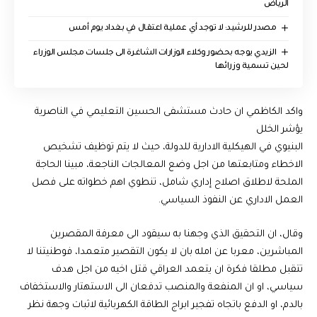
الرياض
مصدر للرشيد: لا توجد أي عملية اعتقال في بغداد يوم أمس
الزيدي يوجه بحضور وكلاء الوزارات الشاغرة الى جلسات مجلس الوزراء
لحين تسمية وزرائها
واكد الكاظمي ان حادث مستشفى الحسين التعليمي في الناصرية
يؤشر الخلل
البنيوي في الهيكلية الادارية للدولة، حيث لا يتم توظيف تشخيص
الاخطاء ومتابعتها من اجل وضع المعالجات الناجعة، مبينا الحاجة
الملحة لاطلاق اصلاح إداري شامل، تنطوي اهم خطواته على فصل
العمل الاداري عن النفوذ السياسي.
وقال، ان التحقيق الذي وجهنا به سيقود الى معرفة المقصرين
المباشرين، معربا عن امله بان لا يكون التقصير متعمدا، فوطنيتنا لا
تتقبل مطلقا فكرة ان يتعمد العراقي قتل اخيه من اجل هدف
سياسي، او ان المنفعة والمنصب تدفعان الى الاستهتار والاستخفاف
بالدم، او الدفع باتجاه تفجير ابراج الطاقة الكهربائية لاثبات وجهة نظر