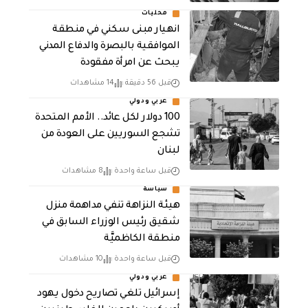
محليات
انهيار مبنى سكني في منطقة
الموافقية بالبصرة والدفاع المدني
يبحث عن امرأة مفقودة
قبل 56 دقيقة
14 مشاهدات
عربي ودولي
100 دولار لكل عائد.. الأمم المتحدة
تشجع السوريين على العودة من
لبنان
قبل ساعة واحدة
8 مشاهدات
سياسة
هيئة النزاهة تنفي مداهمة منزل
شقيق رئيس الوزراء السابق في
منطقة الكاظميَّة
قبل ساعة واحدة
10 مشاهدات
عربي ودولي
إسرائيل تلغي تصاريح دخول يهود