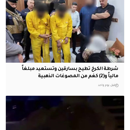
شرطة الكرخ تطيح بسارقين وتستعيد مبلغاً
مالياً و(2) كغم من المصوغات الذهبية
قبل يوم واحد