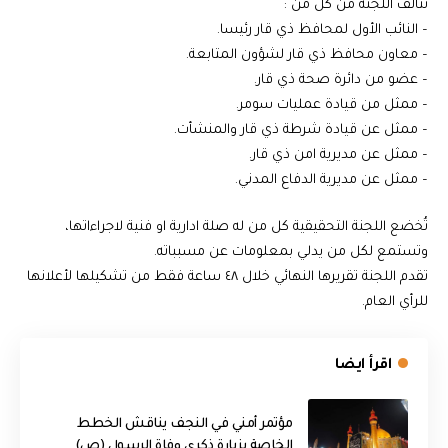
تتألف اللجنة من كل من :
– النائب الأول لمحافظ ذي قار رئيسا.
– معاون محافظ ذي قار لشؤون المتابعة.
– عضو من دائرة صحة ذي قار.
– ممثل من قيادة عمليات سومر.
– ممثل عن قيادة شرطة ذي قار والمنشأت.
– ممثل عن مديرية امن ذي قار.
– ممثل عن مديرية الدفاع المدني.
تُخضع اللجنة التحقيقية كل من له صلة ادارية او فنية لاجراءاتها،
وتستمع لكل من يدلي بمعلومات عن مسبباته.
تقدم اللجنة تقريرها النهائي خلال ٤٨ ساعة فقط من تشكيلها لأعلانها
للرأي العام.
اقرأ ايضا
مؤتمر أمني في النجف يناقش الخطط
الخاصة بزيارة ذكرى وفاة الرسول (ص)