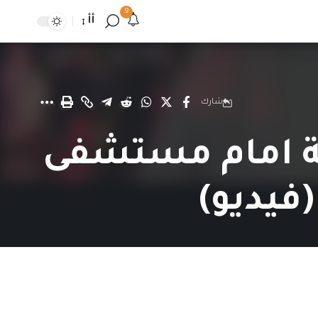
9
أأ
شارك
بة امام مستشفى
فيديو)