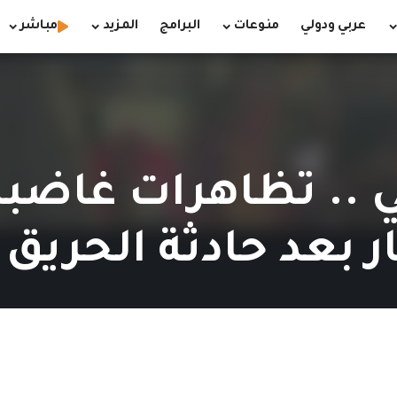
عربي ودولي
منوعات
البرامج
المزيد
مباشر
لي .. تظاهرات غاض
بعد حادثة الحريق (