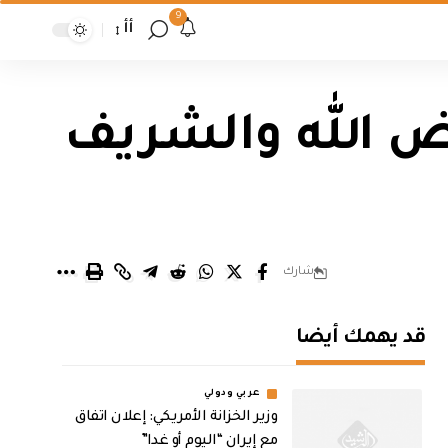
9
أأ
باسم عوض الله والشريف
شارك
قد يهمك أيضا
عربي ودولي
وزير الخزانة الأمريكي: إعلان اتفاق
مع إيران “اليوم أو غدا”