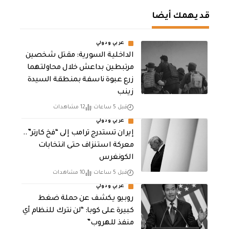
قد يهمك أيضا
عربي ودولي
الداخلية السورية: مقتل شخصين
مرتبطين بداعش خلال محاولتهما
زرع عبوة ناسفة بمنطقة السيدة
زينب
قبل 5 ساعات
12 مشاهدات
عربي ودولي
إيران تستدرج ترامب إلى “فخ كارتر”..
معركة استنزاف حتى انتخابات
الكونغرس
قبل 5 ساعات
10 مشاهدات
عربي ودولي
روبيو يكشف عن حملة ضغط
كبيرة على كوبا: “لن نترك للنظام أي
منفذ للهروب”