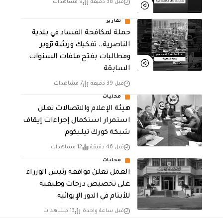
قبل 38 دقيقة
9 مشاهدات
تقارير
حملة لمكافحة الفساد في بلدية
الناصرية.. تفكيك ورشة تزوير
ومطالبات بفتح ملفات السنوات
السابقة
قبل 39 دقيقة
7 مشاهدات
محليات
هيئة الإعلام والاتصالات تعلن
استمرار استكمال إجراءات إيقاف
شبكة كورك تيليكوم
قبل 46 دقيقة
12 مشاهدات
محليات
العمل تعلن موافقة رئيس الوزراء
على تخصيص درجات وظيفية
للأيتام في الدور الإيوائية
قبل ساعة واحدة
13 مشاهدات