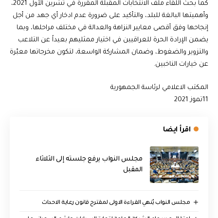
كما بحث اللقاء ملف الانتخابات المقبلة المقررة في تشرين الأول 2021،
وأهميتها البالغة للبلد، والتأكيد على ضرورة عدم ادخار أي جهد من أجل
إنجاحها وفق أقصى معايير النزاهة والعدالة في مختلف مراحلها، وبما
يضمن الإرادة الحرة للعراقيين في اختيار ممثليهم بعيداً عن التلاعب
والتزوير والضغوط، وضمان المشاركة الواسعة، لتكون مخرجاتها معبّرة
عن خيارات الناخبين.
المكتب الاعلامي لرئاسة الجمهورية
11تموز 2021
اقرأ ايضا
مجلس النواب يرفع جلسته إلى الثلاثاء
المقبل
مجلس النواب يُنهي القراءة الاولى لمقترح قانون رعاية الاحداث