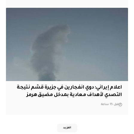
اعلام إيراني: دوي انفجارين في جزيرة قشم نتيجة
التصدي لأهداف معادية بمدخل مضيق هرمز
قبل 15 ساعة
المزيد