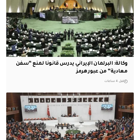
وكالة: البرلمان الإيراني يدرس قانونا لمنع “سفن
معادية” من عبور هرمز
قبل 4 ساعات