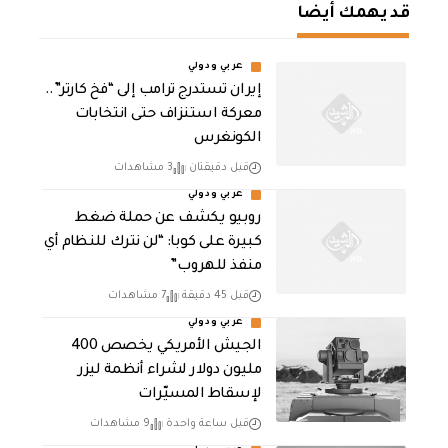
قد يهمك أيضا
عربي ودولي
إيران تستدرج ترامب إلى “فخ كارتر”..
معركة استنزاف حتى انتخابات
الكونغرس
قبل دقيقتان
3 مشاهدات
عربي ودولي
روبيو يكشف عن حملة ضغط
كبيرة على كوبا: “لن نترك للنظام أي
منفذ للهروب”
قبل 45 دقيقة
7 مشاهدات
عربي ودولي
الجيش الأمريكي يخصص 400
مليون دولار لشراء أنظمة ليزر
لإسقاط المسيّرات
قبل ساعة واحدة
9 مشاهدات