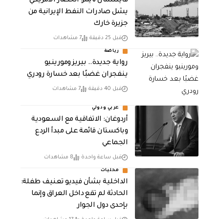
فايننشال تايمز: الحصار الأمريكي
يشل صادرات النفط الإيرانية من
جزيرة خارك
قبل 25 دقيقة
7 مشاهدات
رياضة
رواية جديدة.. بيريز ومورينيو
ينفجران غضبًا بعد خسارة رودري
قبل 40 دقيقة
7 مشاهدات
عربي ودولي
أردوغان: الاتفاقية مع السعودية
وباكستان قائمة على مبدأ الردع
الجماعي
قبل ساعة واحدة
8 مشاهدات
محليات
الداخلية بشأن فيديو تعنيف طفلة:
الحادثة لم تقع داخل العراق وإنما
بإحدى دول الجوار