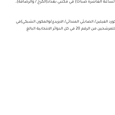
الساعة العاشرة صباحًا) في مكتبي بغداد(الكرخ / والرصافة)،
د الفيلين/ الصابئي المندائي/ الايزيدي/والمكون الشبكي)في
المكتب الوطني حصرًا في اليوم ذاته، وستبدأ أرقام القرعة للمرشحين من الرقم 20 في كل الدوائر الانتخابية البالغ