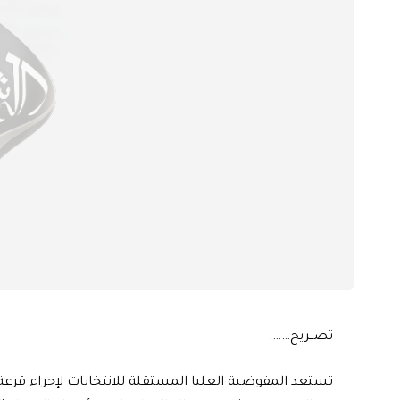
تصــريح…….