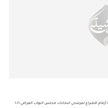
تستعد المفوضية العليا المستقلة للانتخابات لإجراء قرعة أرقام الاقتراع لمرشحي انتخابات مجلس النواب العراقي ٢٠٢١