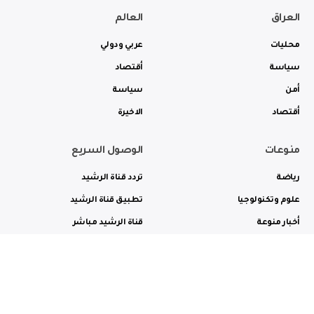
العراق
العالم
محليات
عربي ودولي
سياسة
أقتصاد
أمن
سياسة
أقتصاد
الاخيرة
منوعات
الوصول السريع
رياضة
تردد قناة الرشيد
علوم وتكنولوجيا
تطبيق قناة الرشيد
أخبار منوعة
قناة الرشيد مباشر
ثقافة وفن
راديو الرشيد مباشر
من نحن
الترددات
الاعلانات
الاتصال بنا