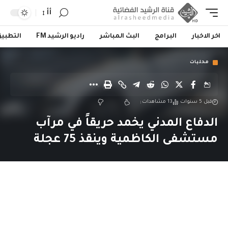
أأ
اخر الاخبار
البرامج
البث المباشر
راديو الرشيد FM
التطبي
محليات
قبل 5 سنوات
13 مشاهدات
الدفاع المدني يخمد حريقاً في مرآب
مستشفى الكاظمية وينقذ 75 عجلة