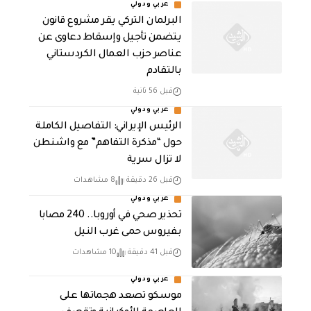
عربي ودولي
البرلمان التركي يقر مشروع قانون
يتضمن تأجيل وإسقاط دعاوى عن
عناصر حزب العمال الكردستاني
بالتقادم
قبل 56 ثانية
عربي ودولي
الرئيس الإيراني: التفاصيل الكاملة
حول “مذكرة التفاهم” مع واشنطن
لا تزال سرية
قبل 26 دقيقة
8 مشاهدات
عربي ودولي
تحذير صحي في أوروبا.. 240 مصابا
بفيروس حمى غرب النيل
قبل 41 دقيقة
10 مشاهدات
عربي ودولي
موسكو تصعد هجماتها على