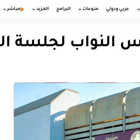
عربي ودولي
منوعات
البرامج
المزيد
مباشر
س النواب لجلسة ا