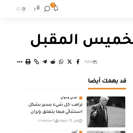
9
أأ
لخميس المقبل
شارك
قد يهمك أيضا
عربي ودولي
ترامب: كل شيء يسير بشكل
استثنائي فيما يتعلق بإيران
قبل 12 دقيقة
5 مشاهدات
أمن