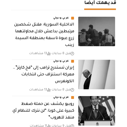
قد يهمك أيضا
عربي ودولي
الداخلية السورية: مقتل شخصين
مرتبطين بداعش خلال محاولتهما
زرع عبوة ناسفة بمنطقة السيدة
زينب
قبل 8 ساعات
13 مشاهدات
عربي ودولي
إيران تستدرج ترامب إلى “فخ كارتر”..
معركة استنزاف حتى انتخابات
الكونغرس
قبل 8 ساعات
13 مشاهدات
عربي ودولي
روبيو يكشف عن حملة ضغط
كبيرة على كوبا: “لن نترك للنظام أي
منفذ للهروب”
قبل 9 ساعات
11 مشاهدات