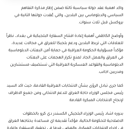
واكد اهمية عقد جولة سياسية ثالثة ضمن إطار مذكرة التفاهم
السياسي والدبلوماسي بين البلدين، والتي عُقدت جولتها الثانية في
بروكسل قبل ثلاث سنوات.
وأوضح الكاظمي أهمية إعادة افتتاح السفارة البلجيكية في بغداد، نظراً
للعلاقات التي تربط البلدين ودعم بلجيكا للعراق في مجالات عديدة،
مؤكداً مسؤولية الحكومة العراقية في حماية أمن البعثات الدبلوماسية
في العراق والعمل الجاد لمنع تكرار الهجمات على البعثات
الدبلوماسية والقواعد العسكرية العراقية التي تستضيف مستشارين
ومدربين اجانب.
كما جرى تبادل الرؤى بشأن الانتخابات العراقية القادمة، حيث اكد السيد
رئيس مجلس الوزراء حاجة العراق للدعم الانتخابي ومن جميع الاطراف
لإنجاح الانتخابات المبكرة القادمة.
بدوره اشاد رئيس الوزراء البلجيكي الكسندر دي كرو بالخطوات
الاصلاحية للحكومة الحالية، مؤكداً تقديمه اي مساعدة يحتاجها العراق
في اجراء الانتخابات المبكرة، والمضي قدما في تحقيق الاستقرار واعادة