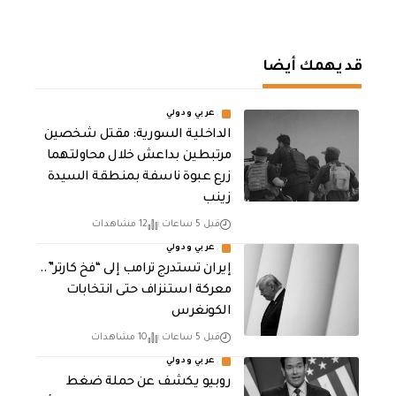
قد يهمك أيضا
عربي ودولي
الداخلية السورية: مقتل شخصين
مرتبطين بداعش خلال محاولتهما
زرع عبوة ناسفة بمنطقة السيدة
زينب
قبل 5 ساعات
12 مشاهدات
عربي ودولي
إيران تستدرج ترامب إلى “فخ كارتر”..
معركة استنزاف حتى انتخابات
الكونغرس
قبل 5 ساعات
10 مشاهدات
عربي ودولي
روبيو يكشف عن حملة ضغط