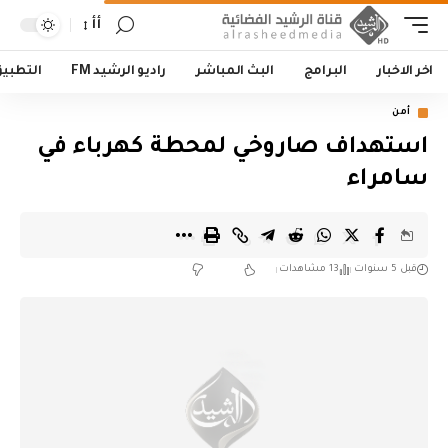
أأ
اخر الاخبار
البرامج
البث المباشر
راديو الرشيد FM
التطبي
أمن
استهداف صاروخي لمحطة كهرباء في
سامراء
قبل 5 سنوات
13 مشاهدات