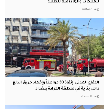
للملاكات والـ(20) منه للطلبة
قبل 7 ساعات
الدفاع المدني: إنقاذ 50 مواطناً وإخماد حريق اندلع
داخل بناية في منطقة الكرادة ببغداد
قبل 8 ساعات