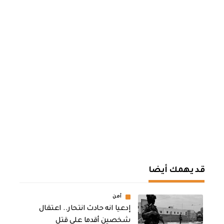
قد يهمك أيضا
أمن
إدعيا انه حادث انتحار.. اعتقال
شخصين أقدما على قتل