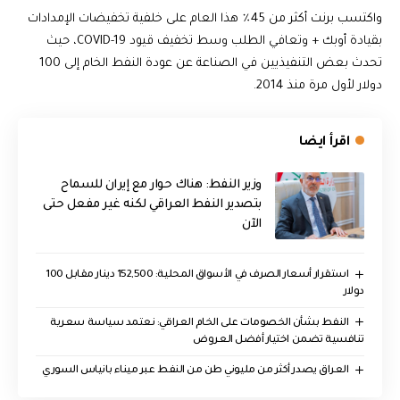
واكتسب برنت أكثر من 45٪ هذا العام على خلفية تخفيضات الإمدادات
بقيادة أوبك + وتعافي الطلب وسط تخفيف قيود COVID-19، حيث
تحدث بعض التنفيذيين في الصناعة عن عودة النفط الخام إلى 100
دولار لأول مرة منذ 2014.
اقرأ ايضا
وزير النفط: هناك حوار مع إيران للسماح
بتصدير النفط العراقي لكنه غير مفعل حتى
الآن
استقرار أسعار الصرف في الأسواق المحلية: 152,500 دينار مقابل 100
دولار
النفط بشأن الخصومات على الخام العراقي: نعتمد سياسة سعرية
تنافسية تضمن اختيار أفضل العروض
العراق يصدر أكثر من مليوني طن من النفط عبر ميناء بانياس السوري