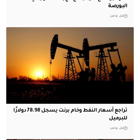
البورصة
قبل يومين
تراجع أسعار النفط وخام برنت يسجل 78.98 دولارًا
للبرميل
قبل يومين