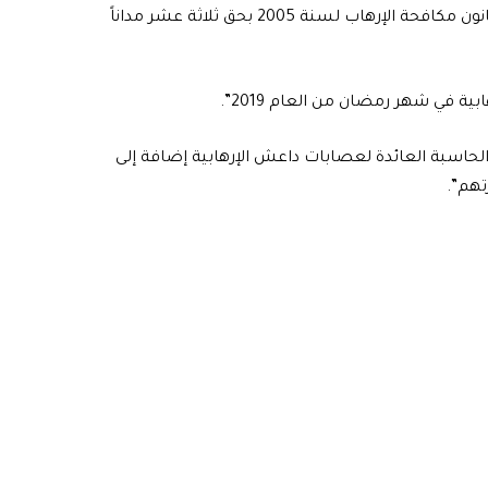
لأحكام المادة الثانية /1 و3 و7 وبدلالة المادة الرابعة/1 من قانون مكافحة الإرهاب لسنة 2005 بحق ثلاثة عشر مداناً
ية في شهر رمضان من العام 2019”.
لحاسبة العائدة لعصابات داعش الإرهابية إضافة إلى
تهم”.