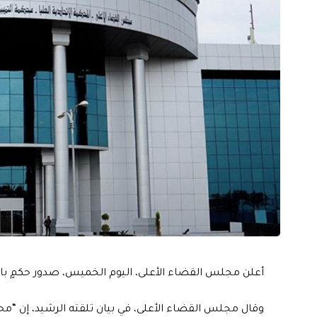
أعلن مجلس القضاء الأعلى، اليوم الخميس، صدور حكمٍ بالإعدام بحق 13 إرهابياً خططوا لهجما
وقال مجلس القضاء الأعلى، في بيان تلقته الرشيد، إن “محكمة