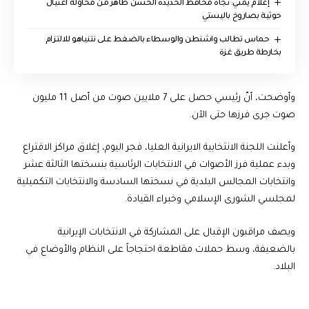
إعلام يمني: نجاة محافظ الحديدة الحسن طاهر من محاولة اغتيال
حوثية بصاروخ باليستي
حماس تطالب واشنطن والوسطاء بالضغط على نتنياهو للالتزام
بخارطة طريق غزة
وأوضحت، أنّ رئيسي حصل على 7 ملايين صوت من أصل 11 مليون
صوت جرى فرزها حتى الآن.
وأعلنت اللجنة الانتخابية الايرانية العليا، فجر اليوم، إغلاق مراكز الاقتراع
وبدء عملية فرز الأصوات في الانتخابات الرئاسية بنسختها الثالثة عشر
وانتخابات المجالس البلدية في نسختها السادسة والانتخابات التكميلية
لمجلسي الشورى الإسلامي وخبراء القيادة.
ويصف مراقبون الإقبال على المشاركة في الانتخابات الإيرانية
بالضعيفة، وسط حملات مقاطعة احتجاجاً على النظام والأوضاع في
البلاد.