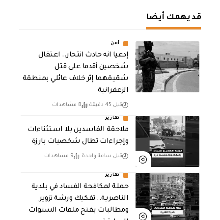
قد يهمك أيضا
أمن
إدعيا انه حادث انتحار.. اعتقال
شخصين أقدما على قتل
شقيقهما إثر خلاف عائلي بمنطقة
الزعفرانية
قبل 45 دقيقة
8 مشاهدات
تقارير
ملاحقة الفاسدين بلا استثناءات
وإجراءات تطال شخصيات بارزة
قبل ساعة واحدة
9 مشاهدات
تقارير
حملة لمكافحة الفساد في بلدية
الناصرية.. تفكيك ورشة تزوير
ومطالبات بفتح ملفات السنوات