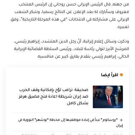
من جهته، قال الرئيس الإيراني حسن روحاني إن الرئيس المنتخب
معروف وسأبارك له بعد الإعلان عن النتائج رسميا، وشكر الشعب
الإيراني على مشاركته في الانتخابات “في هذه المرحلة التاريخية”، وفق
تعبيره.
وذكرت وسائل إعلام إيرانية، أنّ رجل الدين المتشدد، إبراهيم رئيسي،
المرشح الأبرز لتولي رئاسة للبلاد، ورئيس السلطة القضائية الإيرانية
الحالي، إبراهيم رئيسي يتقدم بفارق كبير عن منافسيه.
اقرأ ايضا
صحيفة: ترامب لوّح بإمكانية وقف الحرب
ضد إيران شريطة اعادة فتح مضيق هرمز
بشكل كامل
“روساتوم” تبدأ في إعادة موظفيها إلى محطة “بوشهر” النووية في
إيران