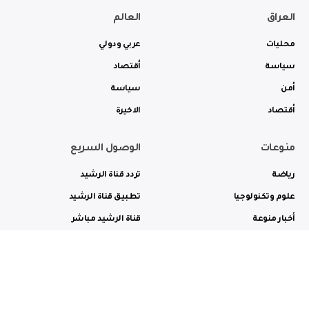
العراق
العالم
محليات
عربي ودولي
سياسة
أقتصاد
أمن
سياسة
أقتصاد
الاخيرة
منوعات
الوصول السريع
رياضة
تردد قناة الرشيد
علوم وتكنولوجيا
تطبيق قناة الرشيد
أخبار منوعة
قناة الرشيد مباشر
ثقافة وفن
راديو الرشيد مباشر
من نحن
الترددات
الاعلانات
الاتصال بنا