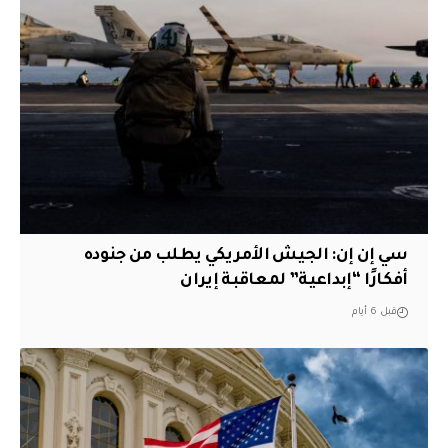
سي إن إن: الجيش الأمريكي يطلب من جنوده
أفكارًا “إبداعية” لمعاقبة إيران
قبل 6 أيام