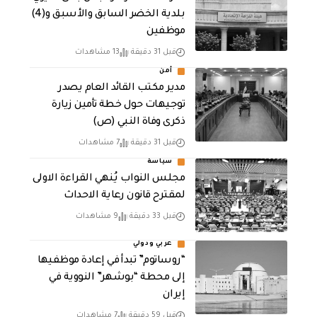
بلدية الخضر السابق والأسبق و(4)
موظفين
قبل 31 دقيقة
13 مشاهدات
أمن
مدير مكتب القائد العام يصدر
توجيهات حول خطة تأمين زيارة
ذكرى وفاة النبي (ص)
قبل 31 دقيقة
7 مشاهدات
سياسة
مجلس النواب يُنهي القراءة الاولى
لمقترح قانون رعاية الاحداث
قبل 33 دقيقة
9 مشاهدات
عربي ودولي
“روساتوم” تبدأ في إعادة موظفيها
إلى محطة “بوشهر” النووية في
إيران
قبل 59 دقيقة
7 مشاهدات