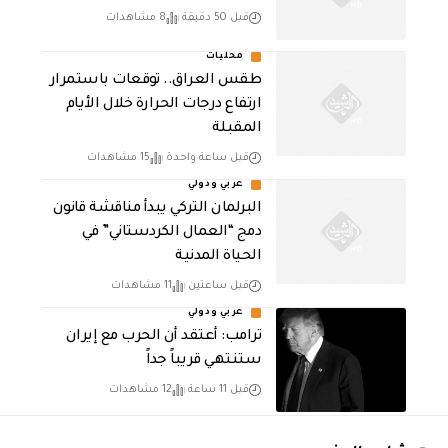
قبل 50 دقيقة
8 مشاهدات
محليات
طقس العراق.. توقعات باستمرار
ارتفاع درجات الحرارة خلال الأيام
المقبلة
قبل ساعة واحدة
15 مشاهدات
عربي ودولي
البرلمان التركي يبدأ مناقشة قانون
دمج “العمال الكردستاني” في
الحياة المدنية
قبل ساعتين
11 مشاهدات
عربي ودولي
‏ترامب: أعتقد أن الحرب مع إيران
ستنتهي قريباً جداً
قبل 11 ساعة
12 مشاهدات