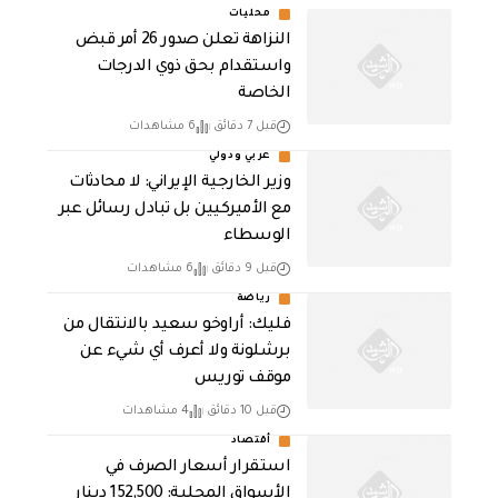
محليات
النزاهة تعلن صدور 26 أمر قبض
واستقدام بحق ذوي الدرجات
الخاصة
قبل 7 دقائق
6 مشاهدات
عربي ودولي
‏وزير الخارجية الإيراني: لا محادثات
مع الأميركيين بل تبادل رسائل عبر
الوسطاء
قبل 9 دقائق
6 مشاهدات
رياضة
فليك: أراوخو سعيد بالانتقال من
برشلونة ولا أعرف أي شيء عن
موقف توريس
قبل 10 دقائق
4 مشاهدات
أقتصاد
استقرار أسعار الصرف في
الأسواق المحلية: 152,500 دينار