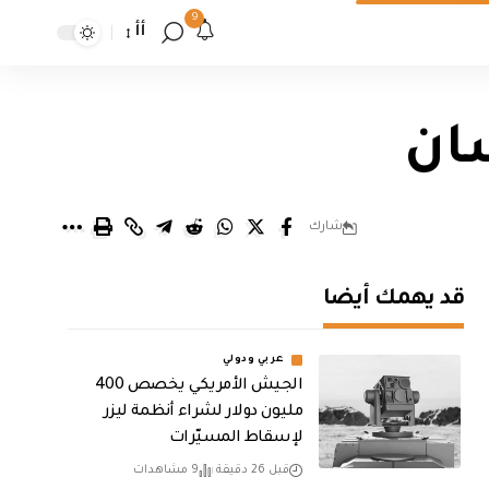
9
أأ
ان
شارك
قد يهمك أيضا
عربي ودولي
الجيش الأمريكي يخصص 400
مليون دولار لشراء أنظمة ليزر
لإسقاط المسيّرات
قبل 26 دقيقة
9 مشاهدات