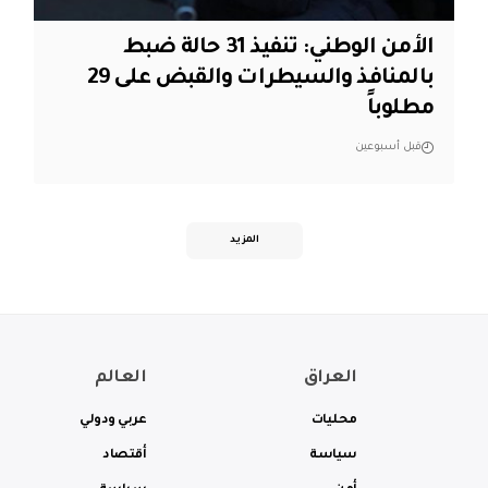
الأمن الوطني: تنفيذ 31 حالة ضبط
بالمنافذ والسيطرات والقبض على 29
مطلوباً
قبل أسبوعين
المزيد
العراق
العالم
محليات
عربي ودولي
سياسة
أقتصاد