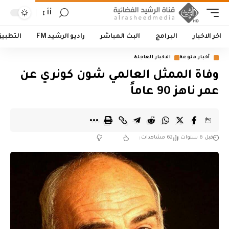
أأ
اخر الاخبار
البرامج
البث المباشر
راديو الرشيد FM
التطبي
أخبار منوعة
الاخبار العاجلة
وفاة الممثل العالمي شون كونري عن
عمر ناهز 90 عاماً
قبل 6 سنوات
62 مشاهدات