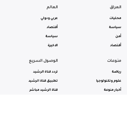
العراق
العالم
محليات
عربي ودولي
سياسة
أقتصاد
أمن
سياسة
أقتصاد
الاخيرة
منوعات
الوصول السريع
رياضة
تردد قناة الرشيد
علوم وتكنولوجيا
تطبيق قناة الرشيد
أخبار منوعة
قناة الرشيد مباشر
ثقافة وفن
راديو الرشيد مباشر
من نحن
الترددات
الاعلانات
الاتصال بنا