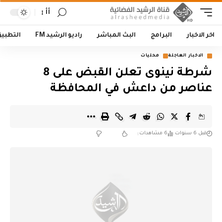
أأ
اخر الاخبار
البرامج
البث المباشر
راديو الرشيد FM
التطبي
الاخبار العاجلة
محليات
شرطة نينوى تعلن القبض على 8
عناصر من داعش في المحافظة
قبل 6 سنوات
6 مشاهدات