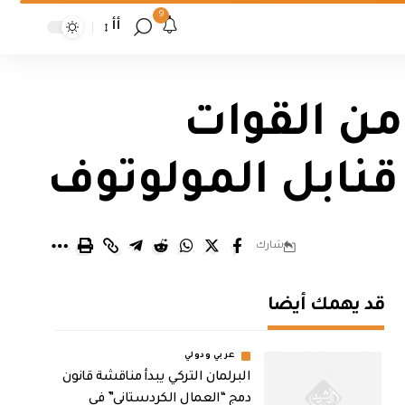
9
أأ
من القوات
قنابل المولوتوف
شارك
قد يهمك أيضا
عربي ودولي
البرلمان التركي يبدأ مناقشة قانون
دمج “العمال الكردستاني” في