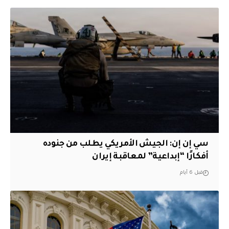
سي إن إن: الجيش الأمريكي يطلب من جنوده
أفكارًا “إبداعية” لمعاقبة إيران
قبل 6 أيام