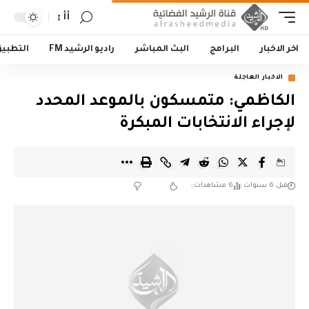
أأ
اخر الاخبار
البرامج
البث المباشر
راديو الرشيد FM
التطبي
الاخبار العاجلة
الكاظمي: متمسكون بالموعد المحدد
لإجراء الانتخابات المبكرة
قبل 6 سنوات
6 مشاهدات